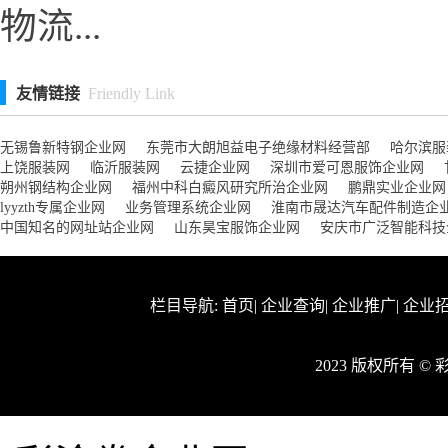
物流...
友情链接
Friendly Link
无锡鲁新特钢企业网
东莞市大朗旭益电子绝缘材料经营部
哈尔滨服
上饶服装网
临沂服装网
云捷企业网
深圳市爱可恩服饰企业网
朔州钢结构企业网
福州中科白癜风研究所治企业网
鹏鼎实业企业网
lyyzth专属企业网
业务管理系统企业网
淮南市晟达汽车配件制造企
中国知名的网址站企业网
山东昊宝服饰企业网
安庆市广泛智能科技
栏目导航:
首页
|
企业查询
|
企业推广
|
企业
2023 版权所有 